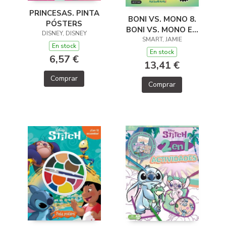
PRINCESAS. PINTA
BONI VS. MONO 8.
PÓSTERS
BONI VS. MONO EN
DISNEY, DISNEY
PUERCO Y ALMA
SMART, JAMIE
En stock
En stock
6,57 €
13,41 €
Comprar
Comprar