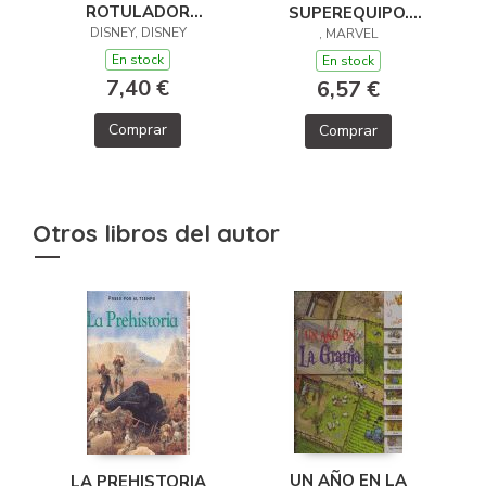
ROTULADOR
SUPEREQUIPO.
DISNEY, DISNEY
MÁGICO
PINTA PÓSTERS
, MARVEL
En stock
En stock
7,40 €
6,57 €
Comprar
Comprar
Otros libros del autor
UN AÑO EN LA
LA PREHISTORIA