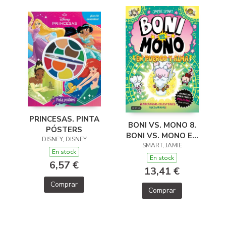
PRINCESAS. PINTA
BONI VS. MONO 8.
PÓSTERS
BONI VS. MONO EN
DISNEY, DISNEY
PUERCO Y ALMA
SMART, JAMIE
En stock
En stock
6,57 €
13,41 €
Comprar
Comprar