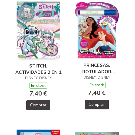
PRINCESAS.
STITCH.
ROTULADOR
ACTIVIDADES 2 EN 1
DISNEY, DISNEY
MÁGICO 3
DISNEY, DISNEY
En stock
En stock
7,40 €
7,40 €
Comprar
Comprar