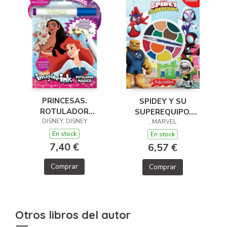
PRINCESAS.
SPIDEY Y SU
ROTULADOR
SUPEREQUIPO.
DISNEY, DISNEY
MÁGICO 3
PINTA PÓSTERS
, MARVEL
En stock
En stock
7,40 €
6,57 €
Comprar
Comprar
Otros libros del autor