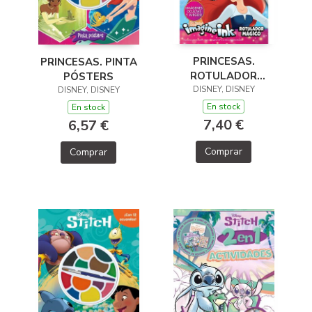
PRINCESAS.
PRINCESAS. PINTA
ROTULADOR
PÓSTERS
DISNEY, DISNEY
MÁGICO 3
DISNEY, DISNEY
En stock
En stock
7,40 €
6,57 €
Comprar
Comprar