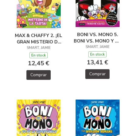
BONI VS. MONO 5.
MAX & CHAFFY 2. ¡EL
BONI VS. MONO Y LA
GRAN MISTERIO DE
REBELIÓN DEL
SMART, JAMIE
LA TARTA!
SMART, JAMIE
PROFESOR TEJÓN
En stock
En stock
13,41 €
12,45 €
Comprar
Comprar