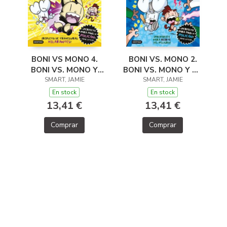
BONI VS. MONO 2.
BONI VS MONO 4.
BONI VS. MONO Y LA
BONI VS. MONO Y
INVASION HUMANA
SMART, JAMIE
SMART, JAMIE
YO-YO, LA
SUPERSÓNICA
En stock
En stock
13,41 €
13,41 €
Comprar
Comprar