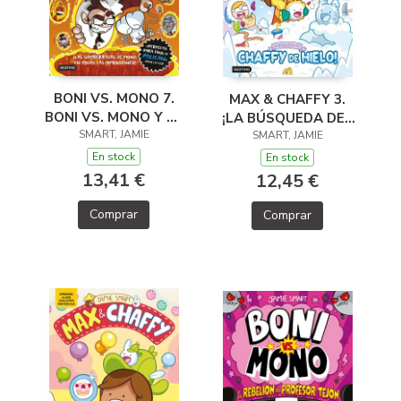
BONI VS. MONO 7.
MAX & CHAFFY 3.
BONI VS. MONO Y EL
¡LA BÚSQUEDA DEL
CAOS EN EL
SMART, JAMIE
CHAFFY DE HIELO!
SMART, JAMIE
MULTIVERSO
En stock
En stock
13,41 €
12,45 €
Comprar
Comprar