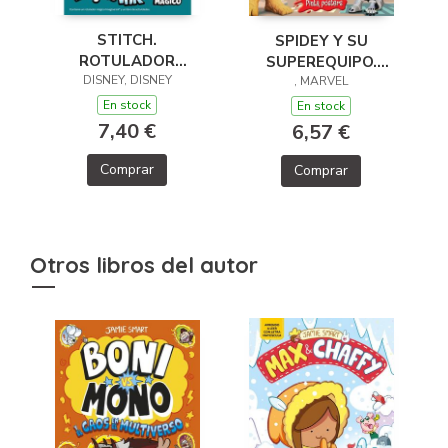
STITCH.
SPIDEY Y SU
ROTULADOR
SUPEREQUIPO.
DISNEY, DISNEY
MÁGICO
PINTA PÓSTERS
, MARVEL
En stock
En stock
7,40 €
6,57 €
Comprar
Comprar
Otros libros del autor