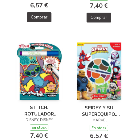
6,57 €
7,40 €
Comprar
Comprar
STITCH.
SPIDEY Y SU
ROTULADOR
SUPEREQUIPO.
DISNEY, DISNEY
MÁGICO
PINTA PÓSTERS
, MARVEL
En stock
En stock
7,40 €
6,57 €