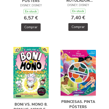
ROTULADOR
PÓSTERS
DISNEY, DISNEY
MÁGICO
DISNEY, DISNEY
En stock
En stock
7,40 €
6,57 €
Comprar
Comprar
PRINCESAS. PINTA
BONI VS. MONO 8.
PÓSTERS