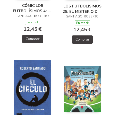
CÓMIC LOS
LOS FUTBOLÍSIMOS
FUTBOLÍSIMOS 4: EL
28: EL MISTERIO DEL
SANTIAGO, ROBERTO
MISTERIO DE LA
SANTIAGO, ROBERTO
ESCAPE ROOM
FINAL DEL MUNDIAL
INFINITO
En stock
En stock
12,45 €
12,45 €
Comprar
Comprar