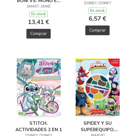
BONI VS. MONO EN
DISNEY, DISNEY
PUERCO Y ALMA
SMART, JAMIE
En stock
En stock
6,57 €
13,41 €
Comprar
Comprar
SPIDEY Y SU
STITCH.
SUPEREQUIPO.
ACTIVIDADES 2 EN 1
PINTA PÓSTERS
, MARVEL
DISNEY, DISNEY