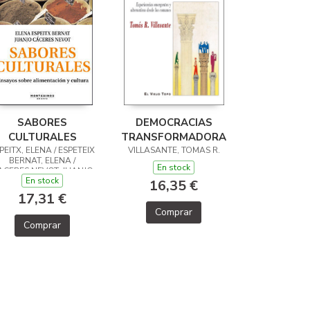
SABORES
DEMOCRACIAS
CULTURALES
TRANSFORMADORAS
PEITX, ELENA / ESPETEIX
VILLASANTE, TOMAS R.
BERNAT, ELENA /
En stock
ACERES NEVOT, JUANJO
En stock
16,35 €
17,31 €
Comprar
Comprar