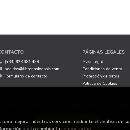
CONTACTO
PÁGINAS LEGALES
(+34) 928 381 438
Aviso legal
pedidos@libreriasinopsis.com
Condiciones de venta
Formulario de contacto
Protección de datos
Política de Cookies
Esta web ha sido subvencionada por el Ministerio de Cultura y Deporte
s para mejorar nuestros servicios mediante el análisis de su
nformación
aquí
o cambiar la
configuración
.