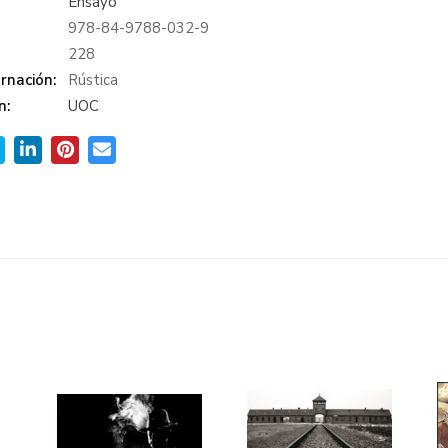
Ensayo
978-84-9788-032-9
:
228
rnación:
Rústica
n:
UOC