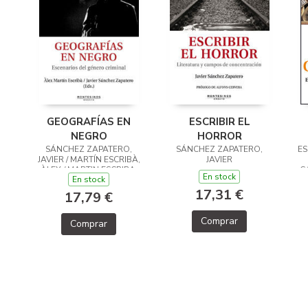
GEOGRAFÍAS EN
ESCRIBIR EL
NEGRO
HORROR
SÁNCHEZ ZAPATERO,
SÁNCHEZ ZAPATERO,
ES
JAVIER / MARTÍN ESCRIBÀ,
JAVIER
ÀLEX / MARTIN ESCRIBA,
C
En stock
En stock
ALEX (ED.)
17,31 €
17,79 €
Comprar
Comprar