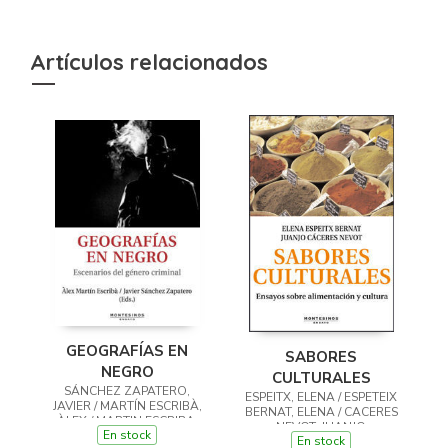
Artículos relacionados
GEOGRAFÍAS EN
SABORES
NEGRO
CULTURALES
SÁNCHEZ ZAPATERO,
ESPEITX, ELENA / ESPETEIX
JAVIER / MARTÍN ESCRIBÀ,
BERNAT, ELENA / CACERES
ÀLEX / MARTIN ESCRIBA,
NEVOT, JUANJO
En stock
ALEX (ED.)
En stock