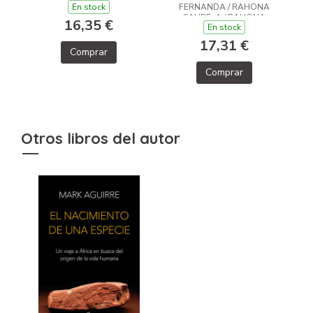
En stock
FERNANDA / RAHONA
SAURE, A / RAHONA
16,35 €
En stock
SAURE, ALEXIA
17,31 €
Comprar
Comprar
Otros libros del autor