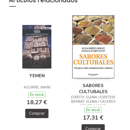
YEMEN
SABORES
AGUIRRE, MARK
CULTURALES
En stock
ESPEITX, ELENA / ESPETEIX
18,27 €
BERNAT, ELENA / CACERES
NEVOT, JUANJO
En stock
Comprar
17,31 €
Comprar