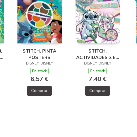
.
STITCH. PINTA
STITCH.
EN
PÓSTERS
ACTIVIDADES 2 EN
A
DISNEY, DISNEY
DISNEY, DISNEY
1
En stock
En stock
6,57 €
7,40 €
Comprar
Comprar