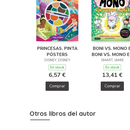
PRINCESAS. PINTA
BONI VS. MONO 8
PÓSTERS
BONI VS. MONO 
DISNEY, DISNEY
PUERCO Y ALM
SMART, JAMIE
En stock
En stock
6,57 €
13,41 €
Comprar
Comprar
Otros libros del autor