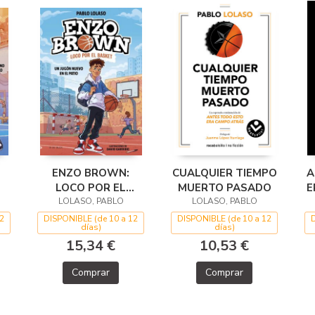
ENZO BROWN:
CUALQUIER TIEMPO
A
LOCO POR EL
MUERTO PASADO
E
BASKET 1 - UN
LOLASO, PABLO
LOLASO, PABLO
GO
JUGÓN NUEVO EN
2
DISPONIBLE (de 10 a 12
DISPONIBLE (de 10 a 12
días)
días)
EL PATIO
15,34 €
10,53 €
Comprar
Comprar