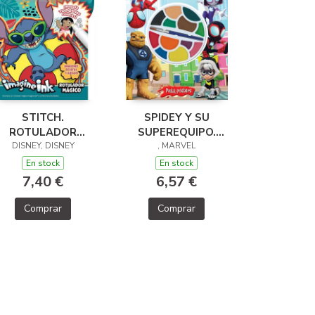
STITCH.
SPIDEY Y SU
ROTULADOR
SUPEREQUIPO.
DISNEY, DISNEY
MÁGICO
PINTA PÓSTERS
, MARVEL
En stock
En stock
7,40 €
6,57 €
Comprar
Comprar