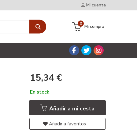
Mi cuenta
0
Mi compra
15,34 €
En stock
Añadir a mi cesta
Añadir a favoritos