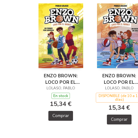
ENZO BROWN:
ENZO BROWN:
LOCO POR EL
LOCO POR EL
BASKET 3 - UN
LOLASO, PABLO
BASKET 2 - UN
LOLASO, PABLO
TORNEO POR
DESTINO EN JUE
En stock
DISPONIBLE (de 10 a 1
días)
SORPRESA
15,34 €
15,34 €
Comprar
Comprar