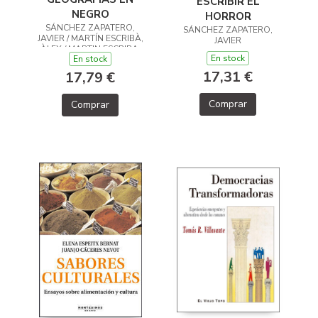
ESCRIBIR EL
NEGRO
HORROR
SÁNCHEZ ZAPATERO,
SÁNCHEZ ZAPATERO,
JAVIER / MARTÍN ESCRIBÀ,
JAVIER
ÀLEX / MARTIN ESCRIBA,
En stock
En stock
ALEX (ED.)
17,31 €
17,79 €
Comprar
Comprar