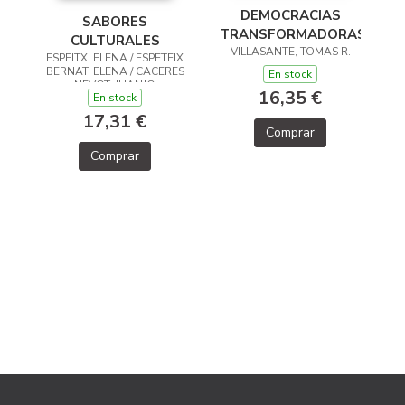
DEMOCRACIAS
SABORES
TRANSFORMADORAS
CULTURALES
VILLASANTE, TOMAS R.
ESPEITX, ELENA / ESPETEIX
BERNAT, ELENA / CACERES
En stock
NEVOT, JUANJO
16,35 €
En stock
17,31 €
Comprar
Comprar