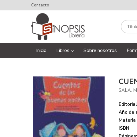
Contacto
Inicio
Libros
Sobre nosotros
Form
CUE
SALA, 
Editorial
Año de e
Materia
ISBN:
Páginas