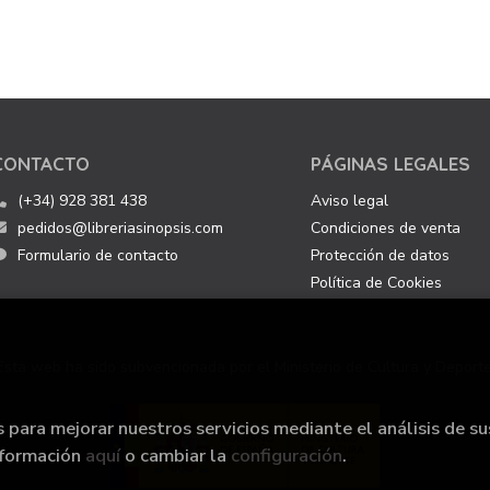
CONTACTO
PÁGINAS LEGALES
(+34) 928 381 438
Aviso legal
pedidos@libreriasinopsis.com
Condiciones de venta
Formulario de contacto
Protección de datos
Política de Cookies
Esta web ha sido subvencionada por el Ministerio de Cultura y Deporte
s para mejorar nuestros servicios mediante el análisis de su
nformación
aquí
o cambiar la
configuración
.