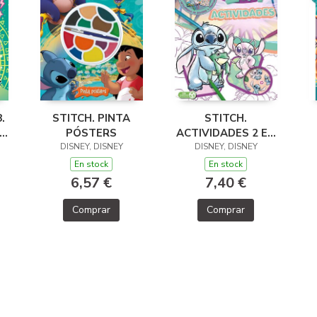
.
STITCH. PINTA
STITCH.
EN
PÓSTERS
ACTIVIDADES 2 EN
A
DISNEY, DISNEY
DISNEY, DISNEY
1
En stock
En stock
6,57 €
7,40 €
Comprar
Comprar