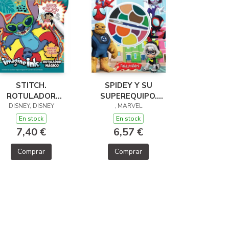
STITCH.
SPIDEY Y SU
ROTULADOR
SUPEREQUIPO.
DISNEY, DISNEY
MÁGICO
PINTA PÓSTERS
, MARVEL
En stock
En stock
7,40 €
6,57 €
Comprar
Comprar