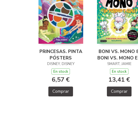
PRINCESAS. PINTA
BONI VS. MONO 8
PÓSTERS
BONI VS. MONO 
DISNEY, DISNEY
PUERCO Y ALM
SMART, JAMIE
En stock
En stock
6,57 €
13,41 €
Comprar
Comprar