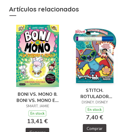
Artículos relacionados
STITCH.
BONI VS. MONO 8.
ROTULADOR
BONI VS. MONO EN
DISNEY, DISNEY
MÁGICO
PUERCO Y ALMA
SMART, JAMIE
En stock
En stock
7,40 €
13,41 €
Comprar