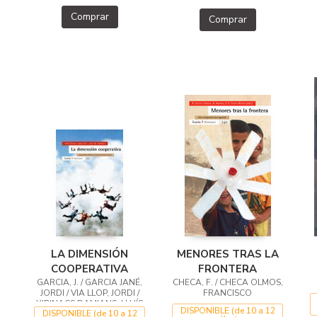
Comprar
Comprar
LA DIMENSIÓN
MENORES TRAS LA
COOPERATIVA
FRONTERA
GARCIA, J. / GARCIA JANÉ,
CHECA, F. / CHECA OLMOS,
JORDI / VIA LLOP, JORDI /
FRANCISCO
XIRINACS DAMIANS, LLUÍS
DISPONIBLE (de 10 a 12
DISPONIBLE (de 10 a 12
MARIA