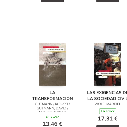
LA
LAS EXIGENCIAS D
TRANSFORMACIÓN
LA SOCIEDAD CIVI
GUTMANN / IARUSSI /
WOLF, MARIBEL
GUTMANN, DAVID /
En stock
IARUSSI, OSCAR
En stock
17,31 €
13,46 €