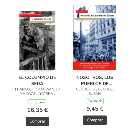
EL COLUMPIO DE
NOSOTROS, LOS
SEDA
PUEBLOS DE
FRANCO, F. / MACWAN, J. /
GEORGE, S. / GEORGE,
EUROPA
MACWAN, JYOTSNA /
SUSAN
RAMANATHAN, SUGUNA
En stock
En stock
9,45 €
16,35 €
Comprar
Comprar