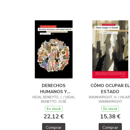
DERECHOS
CÓMO OCUPAR EL
HUMANOS Y
ESTADO
VIDAL BENEYTO, J. / VIDAL
DIVERSIDAD
WAINWRIGHT, H. / HILAR
BENEYTO, JOSÉ
WAINWRIGHT
CULTURAL
En stock
En stock
22,12 €
15,38 €
Comprar
Comprar