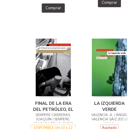
Comprar
Comprar
FINAL DE LA ERA
LA IZQUIERDA
DEL PETRÓLEO, EL
VERDE
SEMPERE CARRERAS,
VALENCIA, A. / ÁNGEL
JOAQUÍN / SEMPERE,
VALENCIA SÁIZ (ED.) /
JOAQUIM ,TELLO, ENRIC
VV.AA.
DISPONIBLE (de 10 a 12
Agotado