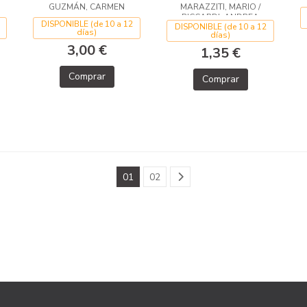
GUZMÁN, CARMEN
MARAZZITI, MARIO /
RICCARDI, ANDREA
DISPONIBLE (de 10 a 12
DISPONIBLE (de 10 a 12
días)
días)
3,00 €
1,35 €
Comprar
Comprar
01
02