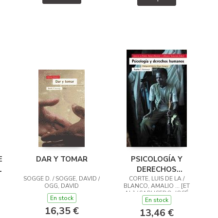
E
DAR Y TOMAR
PSICOLOGÍA Y
L
DERECHOS
SOGGE D. / SOGGE, DAVID /
CORTE, LUIS DE LA /
HUMANOS
OGG, DAVID
BLANCO, AMALIO ... [ET
AL.] / SABUCEDO, JOSÉ
En stock
En stock
MANUEL
16,35 €
13,46 €