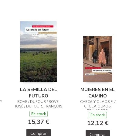
LA SEMILLA DEL
MUJERES EN EL
FUTURO
CAMINO
Y
BOVE / DUFOUR / BOVÉ,
CHECA Y OLMOS F. /
JOSÉ / DUFOUR, FRANÇOIS
CHECA OLMOS,
FRANCISCO
En stock
En stock
15,37 €
12,12 €
Comprar
Comprar