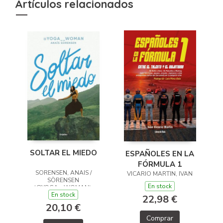
Artículos relacionados
SOLTAR EL MIEDO
ESPAÑOLES EN LA
FÓRMULA 1
SORENSEN, ANAIS /
VICARIO MARTIN, IVAN
SÖRENSEN
En stock
(@YOGA__WOMAN),
En stock
ANAÏS
22,98 €
20,10 €
Comprar