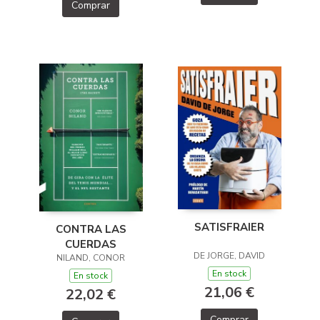
Comprar
SATISFRAIER
CONTRA LAS
CUERDAS
DE JORGE, DAVID
NILAND, CONOR
En stock
En stock
21,06 €
22,02 €
Comprar