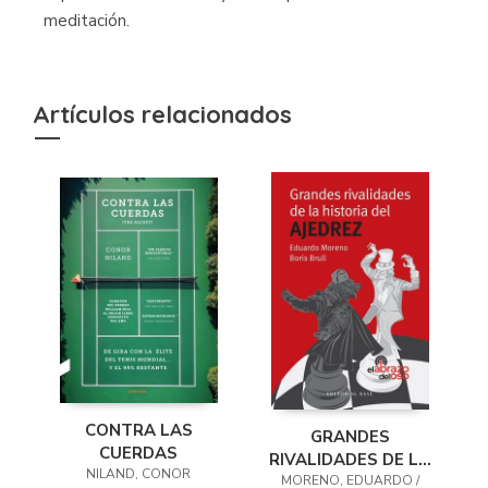
meditación.
Artículos relacionados
CONTRA LAS
GRANDES
CUERDAS
RIVALIDADES DE LA
NILAND, CONOR
MORENO, EDUARDO /
HISTORIA DEL