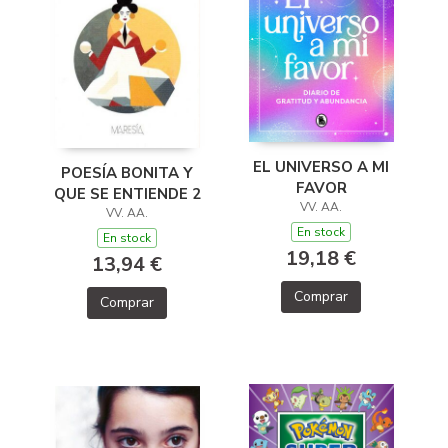
EL UNIVERSO A MI
POESÍA BONITA Y
FAVOR
QUE SE ENTIENDE 2
VV. AA.
VV. AA.
En stock
En stock
19,18 €
13,94 €
Comprar
Comprar