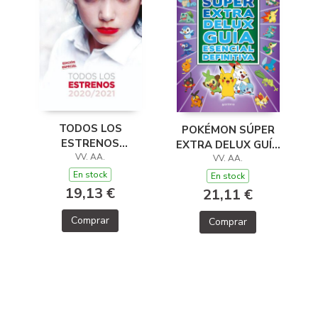
TODOS LOS
POKÉMON SÚPER
ESTRENOS
EXTRA DELUX GUÍA
2020/2021
VV. AA.
ESENCIAL
VV. AA.
DEFINITIVA
En stock
En stock
19,13 €
21,11 €
Comprar
Comprar