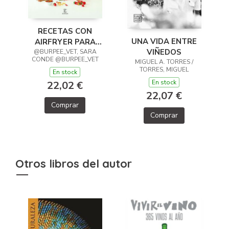
RECETAS CON
UNA VIDA ENTRE
AIRFRYER PARA
VIÑEDOS
GENTE SIN TIEMPO
@BURPEE_VET, SARA
CONDE @BURPEE_VET
MIGUEL A. TORRES /
TORRES, MIGUEL
En stock
En stock
22,02 €
22,07 €
Comprar
Comprar
Otros libros del autor