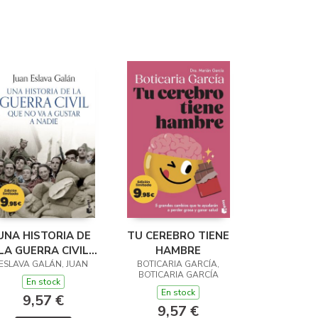
UNA HISTORIA DE
TU CEREBRO TIENE
LA GUERRA CIVIL
HAMBRE
ESLAVA GALÁN, JUAN
QUE NO VA A
BOTICARIA GARCÍA,
BOTICARIA GARCÍA
GUSTAR A NADIE
En stock
En stock
9,57 €
9,57 €