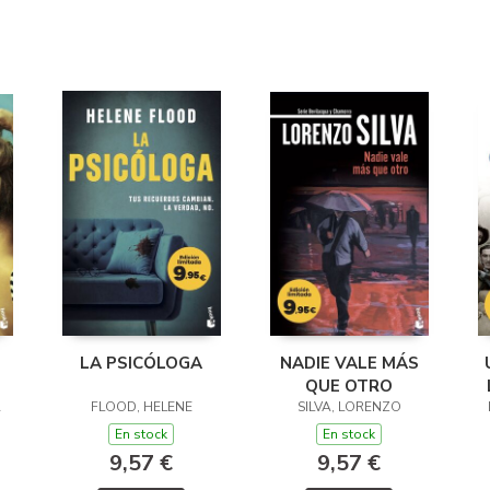
LA PSICÓLOGA
NADIE VALE MÁS
QUE OTRO
A
FLOOD, HELENE
SILVA, LORENZO
En stock
En stock
9,57 €
9,57 €