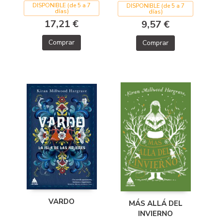
DISPONIBLE (de 5 a 7
DISPONIBLE (de 5 a 7
días)
días)
17,21 €
9,57 €
Comprar
Comprar
VARDO
MÁS ALLÁ DEL
INVIERNO