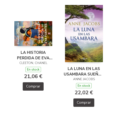
LA HISTORIA
PERDIDA DE EVA
CLEETON, CHANEL
FUENTES
LA LUNA EN LAS
En stock
USAMBARA SUEÑOS
21,06 €
DE AFRICA 2
ANNE JACOBS
En stock
Comprar
22,02 €
Comprar