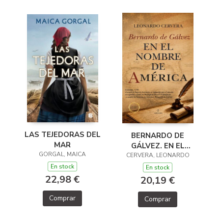
LAS TEJEDORAS DEL
BERNARDO DE
MAR
GÁLVEZ. EN EL
GORGAL, MAICA
CERVERA, LEONARDO
NOMBRE DE
AMÉRICA
En stock
En stock
22,98 €
20,19 €
Comprar
Comprar