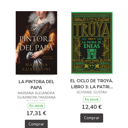
EL CICLO DE TROYA.
LA PINTORA DEL
LIBRO 3: LA PATRIA
PAPA
SCHWAB, GUSTAV
DE ENEAS
MARIANA ALEJANDRA
GUARINONI / MARIANA
En stock
GUARINONI,
12,40 €
En stock
17,31 €
Comprar
Comprar