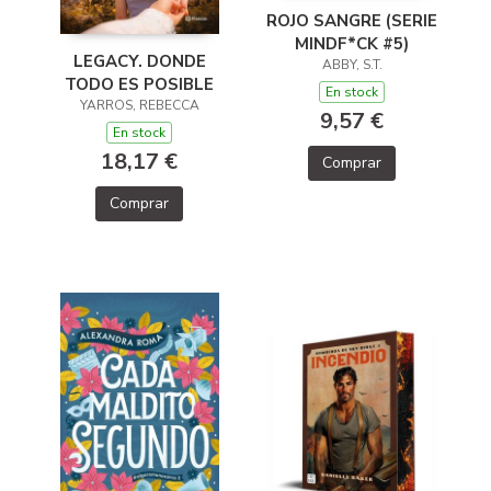
ROJO SANGRE (SERIE
MINDF*CK #5)
LEGACY. DONDE
ABBY, S.T.
TODO ES POSIBLE
En stock
YARROS, REBECCA
9,57 €
En stock
18,17 €
Comprar
Comprar