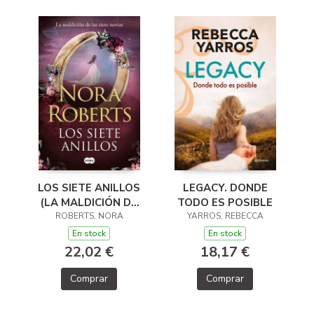
LEGACY. DONDE
LOS SIETE ANILLOS
TODO ES POSIBLE
(LA MALDICIÓN DE
YARROS, REBECCA
LAS SIETE NOVIAS
ROBERTS, NORA
3)
En stock
En stock
18,17 €
22,02 €
Comprar
Comprar