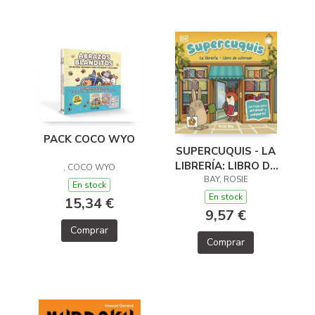
PACK COCO WYO
SUPERCUQUIS - LA
LIBRERÍA: LIBRO DE
, COCO WYO
COLOREAR
BAY, ROSIE
En stock
En stock
15,34 €
9,57 €
Comprar
Comprar