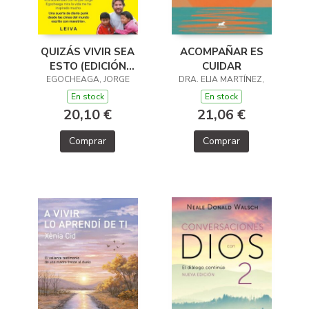
QUIZÁS VIVIR SEA
ACOMPAÑAR ES
ESTO (EDICIÓN
CUIDAR
EGOCHEAGA, JORGE
ACTUALIZADA)
DRA. ELIA MARTÍNEZ,
En stock
En stock
20,10 €
21,06 €
Comprar
Comprar