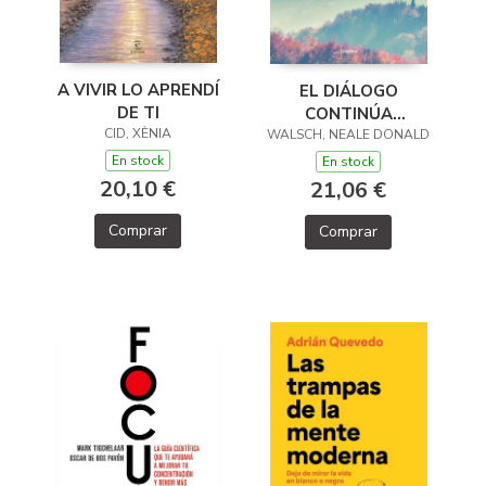
A VIVIR LO APRENDÍ
EL DIÁLOGO
DE TI
CONTINÚA
CID, XÈNIA
WALSCH, NEALE DONALD
(CONVERSACIONES
CON DIOS 2)
En stock
En stock
20,10 €
21,06 €
Comprar
Comprar