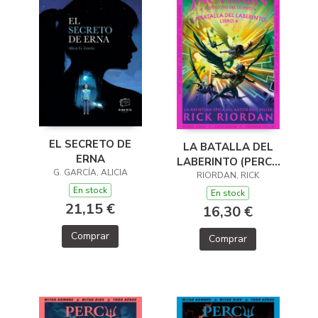
EL SECRETO DE
LA BATALLA DEL
ERNA
LABERINTO (PERCY
G. GARCÍA, ALICIA
JACKSON Y LOS
RIORDAN, RICK
En stock
DIOSES DEL OLIMPO
En stock
21,15 €
4)
16,30 €
Comprar
Comprar