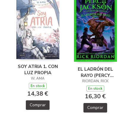
SOY ATRIA 1. CON
EL LADRÓN DEL
LUZ PROPIA
RAYO (PERCY
W. AMA
JACKSON Y LOS
RIORDAN, RICK
En stock
DIOSES DEL OLIMPO
En stock
14,38 €
1)
16,30 €
Comprar
Comprar