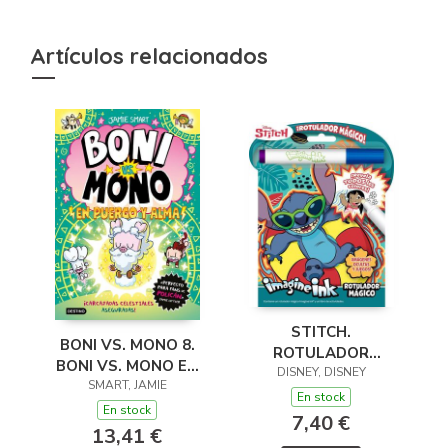
Artículos relacionados
STITCH.
BONI VS. MONO 8.
ROTULADOR
BONI VS. MONO EN
DISNEY, DISNEY
MÁGICO
PUERCO Y ALMA
SMART, JAMIE
En stock
En stock
7,40 €
13,41 €