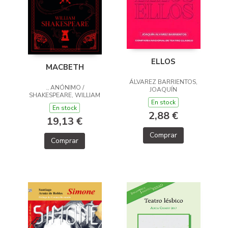
ELLOS
MACBETH
ÁLVAREZ BARRIENTOS,
., ANÓNIMO /
JOAQUÍN
SHAKESPEARE, WILLIAM
En stock
En stock
2,88 €
19,13 €
Comprar
Comprar