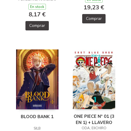
19,23 €
En stock
8,17 €
Comprar
Comprar
ONE PIECE Nº 01 (3
BLOOD BANK 1
EN 1) + LLAVERO
ODA, EIICHIRO
SILB