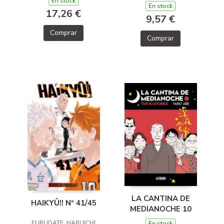
En stock
En stock
17,26 €
9,57 €
Comprar
Comprar
LA CANTINA DE
HAIKYÛ!! Nº 41/45
MEDIANOCHE 10
FURUDATE, HARUICHI
En stock