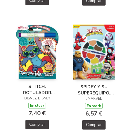
Comprar
Comprar
STITCH.
SPIDEY Y SU
ROTULADOR
SUPEREQUIPO.
DISNEY, DISNEY
MÁGICO
PINTA PÓSTERS
, MARVEL
En stock
En stock
7,40 €
6,57 €
Comprar
Comprar