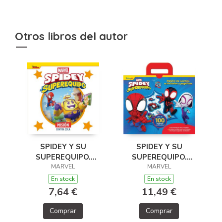
Otros libros del autor
SPIDEY Y SU
SPIDEY Y SU
SUPEREQUIPO.
SUPEREQUIPO.
MISIÓN CONTRA
MARVEL
MALETÍN DE
MARVEL
ZOLA
CUENTOS,
En stock
En stock
ACTIVIDADES Y
7,64 €
11,49 €
PEGATINAS
Comprar
Comprar