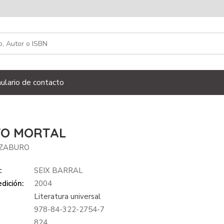
ulario de contacto
TO MORTAL
NZABURO
:
SEIX BARRAL
dición:
2004
Literatura universal
978-84-322-2754-7
:
824