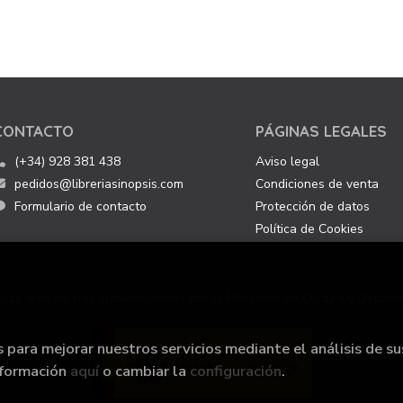
CONTACTO
PÁGINAS LEGALES
(+34) 928 381 438
Aviso legal
pedidos@libreriasinopsis.com
Condiciones de venta
Formulario de contacto
Protección de datos
Política de Cookies
Esta web ha sido subvencionada por el Ministerio de Cultura y Deporte
s para mejorar nuestros servicios mediante el análisis de su
nformación
aquí
o cambiar la
configuración
.