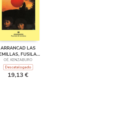
ARRANCAD LAS
EMILLAS, FUSILAD
OÉ, KENZABURO
A LOS NIÑOS
Descatalogado
19,13 €