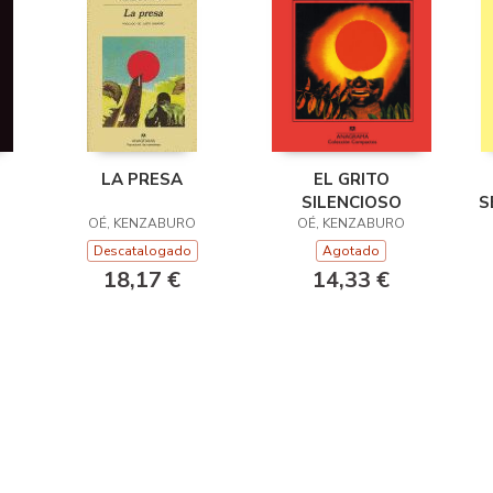
LA PRESA
EL GRITO
SILENCIOSO
S
OÉ, KENZABURO
OÉ, KENZABURO
Descatalogado
Agotado
18,17 €
14,33 €