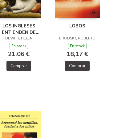
LOS INGLESES
LOBOS
ENTIENDEN DE
LANA (Y OTROS
DEWITT, HELEN
BRODSKY, ROBERTO
TRUCOS)
En stock
En stock
21,06 €
18,17 €
Comprar
Comprar