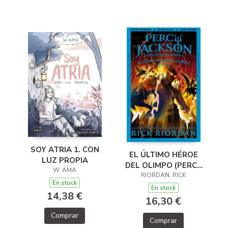
SOY ATRIA 1. CON
EL ÚLTIMO HÉROE
LUZ PROPIA
DEL OLIMPO (PERCY
W. AMA
JACKSON Y LOS
RIORDAN, RICK
En stock
DIOSES DEL OLIMPO
En stock
14,38 €
5)
16,30 €
Comprar
Comprar