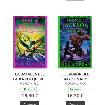
LA BATALLA DEL
EL LADRÓN DEL
LABERINTO (PERCY
RAYO (PERCY
JACKSON Y LOS
RIORDAN, RICK
JACKSON Y LOS
RIORDAN, RICK
DIOSES DEL OLIMPO
DIOSES DEL OLIMPO
En stock
En stock
4)
1)
16,30 €
16,30 €
Comprar
Comprar