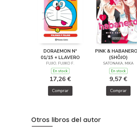
DORAEMON Nº
PINK & HABANERO
01/15 + LLAVERO
(SHÔJO)
FUJIO, FUJIKO F.
SATONAKA, MIKA
En stock
En stock
17,26 €
9,57 €
Comprar
Comprar
Otros libros del autor