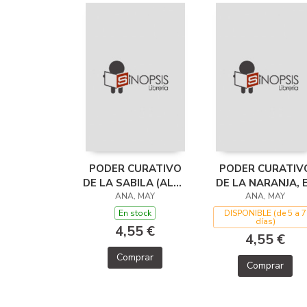
PODER CURATIVO
PODER CURATIV
DE LA SABILA (ALOE
DE LA NARANJA, 
VERA), EL
ANA, MAY
ANA, MAY
En stock
DISPONIBLE (de 5 a 7
días)
4,55 €
4,55 €
Comprar
Comprar