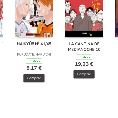
 1
HAIKYÛ!! Nº 41/45
LA CANTINA DE
MEDIANOCHE 10
FURUDATE, HARUICHI
En stock
En stock
19,23 €
8,17 €
Comprar
Comprar