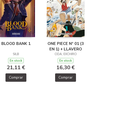
BLOOD BANK 1
ONE PIECE Nº 01 (3
EN 1) + LLAVERO
SILB
ODA, EIICHIRO
En stock
En stock
21,11 €
16,30 €
Comprar
Comprar