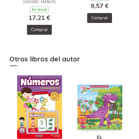
GARAND, MANUEL
9,57 €
En stock
17,21 €
Comprar
Comprar
Otros libros del autor
EL