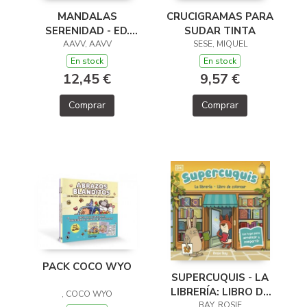
CRUCIGRAMAS PARA
MANDALAS
SUDAR TINTA
SERENIDAD - ED.
SESE, MIQUEL
2026 (COL. HOBBIES)
AAVV, AAVV
En stock
En stock
9,57 €
12,45 €
Comprar
Comprar
PACK COCO WYO
SUPERCUQUIS - LA
LIBRERÍA: LIBRO DE
, COCO WYO
COLOREAR
BAY, ROSIE