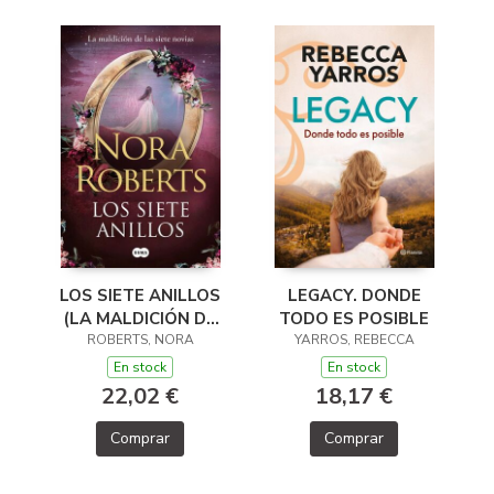
LEGACY. DONDE
LOS SIETE ANILLOS
TODO ES POSIBLE
(LA MALDICIÓN DE
YARROS, REBECCA
LAS SIETE NOVIAS
ROBERTS, NORA
3)
En stock
En stock
18,17 €
22,02 €
Comprar
Comprar