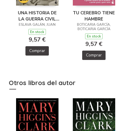
TU CEREBRO TIENE
UNA HISTORIA DE
HAMBRE
LA GUERRA CIVIL
BOTICARIA GARCÍA,
ESLAVA GALÁN, JUAN
QUE NO VA A
BOTICARIA GARCÍA
GUSTAR A NADIE
En stock
En stock
9,57 €
9,57 €
Comprar
Comprar
Otros libros del autor