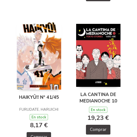
LA CANTINA DE
HAIKYÛ!! Nº 41/45
MEDIANOCHE 10
FURUDATE, HARUICHI
En stock
19,23 €
En stock
8,17 €
Comprar
Comprar