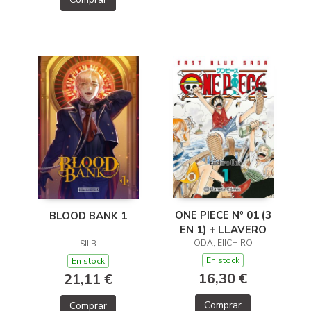
ONE PIECE Nº 01 (3
BLOOD BANK 1
EN 1) + LLAVERO
ODA, EIICHIRO
SILB
En stock
En stock
16,30 €
21,11 €
Comprar
Comprar