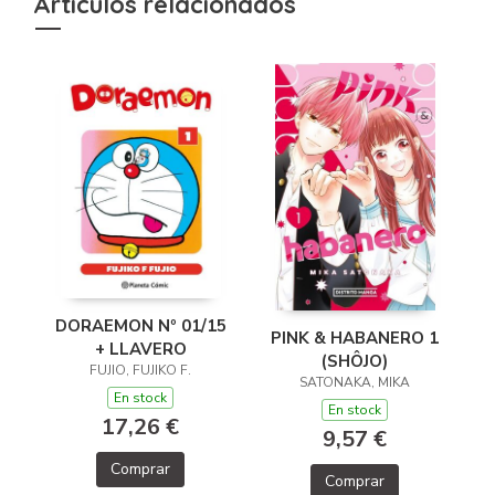
Artículos relacionados
DORAEMON Nº 01/15
PINK & HABANERO 1
+ LLAVERO
(SHÔJO)
FUJIO, FUJIKO F.
SATONAKA, MIKA
En stock
En stock
17,26 €
9,57 €
Comprar
Comprar