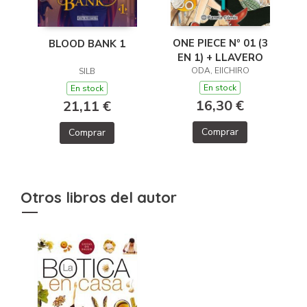
ONE PIECE Nº 01 (3
BLOOD BANK 1
EN 1) + LLAVERO
ODA, EIICHIRO
SILB
En stock
En stock
16,30 €
21,11 €
Comprar
Comprar
Otros libros del autor