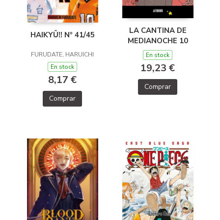
LA CANTINA DE
HAIKYÛ!! Nº 41/45
MEDIANOCHE 10
FURUDATE, HARUICHI
En stock
19,23 €
En stock
8,17 €
Comprar
Comprar