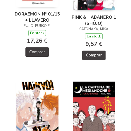
DORAEMON Nº 01/15
PINK & HABANERO 1
+ LLAVERO
(SHÔJO)
FUJIO, FUJIKO F.
SATONAKA, MIKA
En stock
En stock
17,26 €
9,57 €
Comprar
Comprar