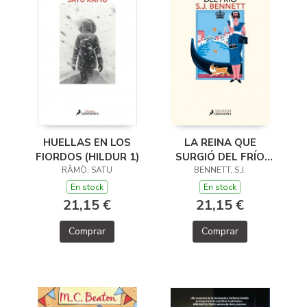
HUELLAS EN LOS
LA REINA QUE
FIORDOS (HILDUR 1)
SURGIÓ DEL FRÍO
RÄMÖ, SATU
(SU MAJESTAD, LA
BENNETT, S.J.
REINA
En stock
En stock
INVESTIGADORA 5)
21,15 €
21,15 €
Comprar
Comprar