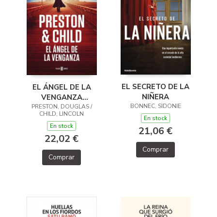
EL SECRETO DE LA
EL ÁNGEL DE LA
NIÑERA
VENGANZA
BONNEC, SIDONIE
PRESTON, DOUGLAS /
(INSPECTOR
CHILD, LINCOLN
PENDERGAST 22)
En stock
En stock
21,06 €
22,02 €
Comprar
Comprar