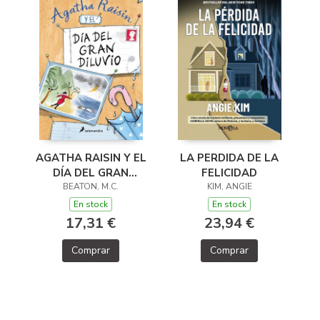
LA PERDIDA DE LA
AGATHA RAISIN Y EL
FELICIDAD
DÍA DEL GRAN
KIM, ANGIE
DILUVIO (AGATHA
BEATON, M.C.
RAISIN 12)
En stock
En stock
23,94 €
17,31 €
Comprar
Comprar