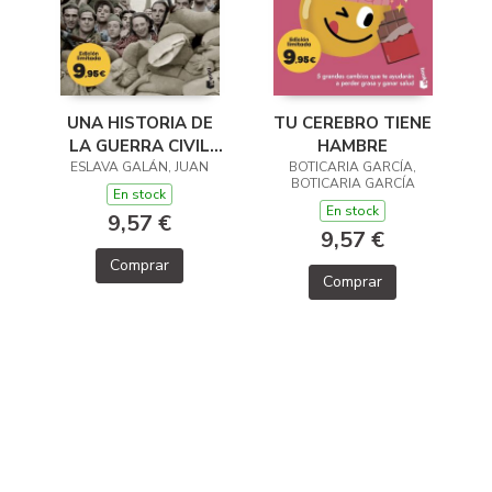
TU CEREBRO TIENE
UNA HISTORIA DE
HAMBRE
LA GUERRA CIVIL
BOTICARIA GARCÍA,
ESLAVA GALÁN, JUAN
QUE NO VA A
BOTICARIA GARCÍA
GUSTAR A NADIE
En stock
En stock
9,57 €
9,57 €
Comprar
Comprar