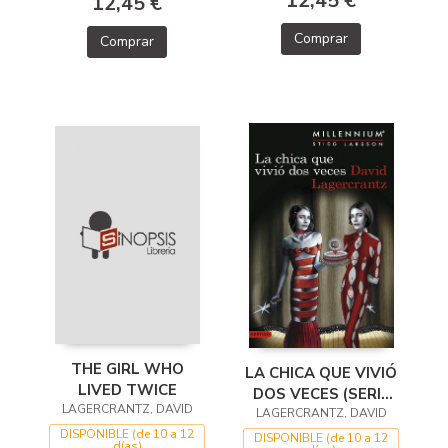
12,45 €
12,45 €
Comprar
Comprar
THE GIRL WHO
LA CHICA QUE VIVIÓ
LIVED TWICE
DOS VECES (SERIE
LAGERCRANTZ, DAVID
LAGERCRANTZ, DAVID
MILLENNIUM 6)
DISPONIBLE (de 10 a 12
DISPONIBLE (de 10 a 12
días)