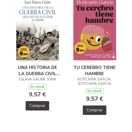
TU CEREBRO TIENE
UNA HISTORIA DE
HAMBRE
LA GUERRA CIVIL
BOTICARIA GARCÍA,
ESLAVA GALÁN, JUAN
QUE NO VA A
BOTICARIA GARCÍA
GUSTAR A NADIE
En stock
En stock
9,57 €
9,57 €
Comprar
Comprar