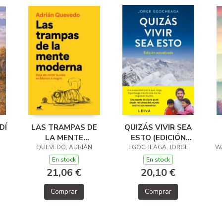
DÍ
LAS TRAMPAS DE
QUIZÁS VIVIR SEA
LA MENTE
ESTO (EDICIÓN
QUEVEDO, ADRIÁN
MODERNA
EGOCHEAGA, JORGE
ACTUALIZADA)
W
(
En stock
En stock
21,06 €
20,10 €
Comprar
Comprar