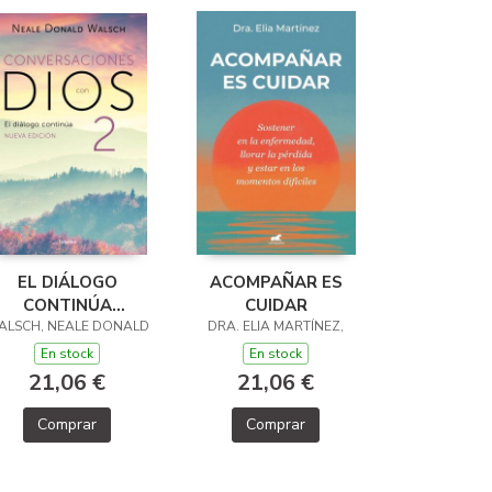
EL DIÁLOGO
ACOMPAÑAR ES
CONTINÚA
CUIDAR
ALSCH, NEALE DONALD
CONVERSACIONES
DRA. ELIA MARTÍNEZ,
CON DIOS 2)
En stock
En stock
21,06 €
21,06 €
Comprar
Comprar