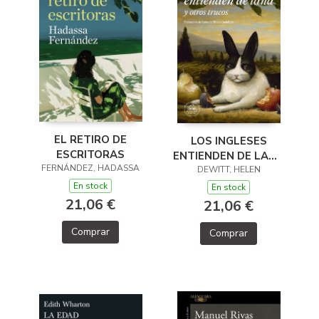
EL RETIRO DE
LOS INGLESES
ESCRITORAS
ENTIENDEN DE LANA
FERNÁNDEZ, HADASSA
(Y OTROS TRUCOS)
DEWITT, HELEN
En stock
En stock
21,06 €
21,06 €
Comprar
Comprar