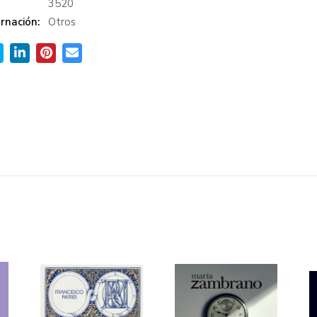
:
3520
rnación:
Otros