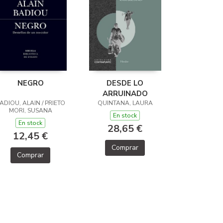
NEGRO
DESDE LO
ARRUINADO
ADIOU, ALAIN / PRIETO
QUINTANA, LAURA
MORI, SUSANA
En stock
En stock
28,65 €
12,45 €
Comprar
Comprar