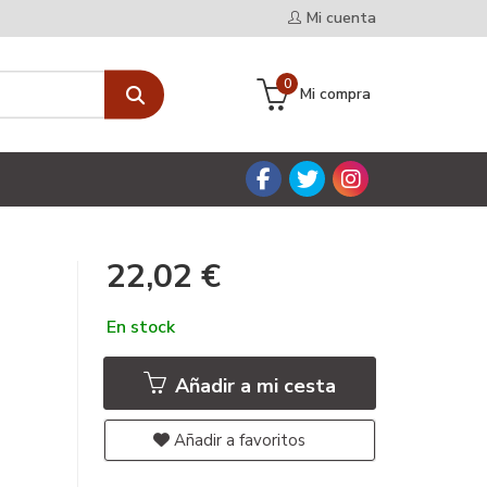
Mi cuenta
0
Mi compra
22,02 €
En stock
Añadir a mi cesta
Añadir a favoritos