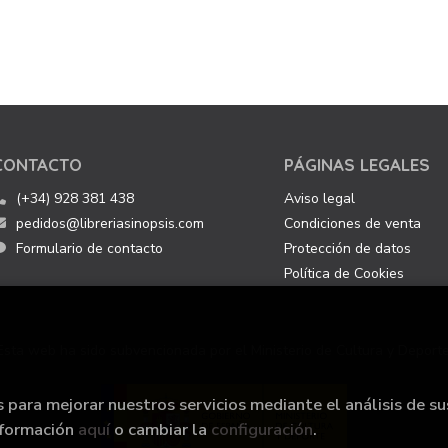
CONTACTO
PÁGINAS LEGALES
(+34) 928 381 438
Aviso legal
pedidos@libreriasinopsis.com
Condiciones de venta
Formulario de contacto
Protección de datos
Política de Cookies
Esta web ha sido subvencionada por el Ministerio de Cultura y Deporte
s para mejorar nuestros servicios mediante el análisis de su
nformación
aquí
o cambiar la
configuración
.