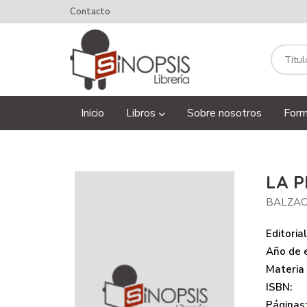
Contacto
Inicio
Libros
Sobre nosotros
Form
LA P
BALZAC
Editorial
Año de e
Materia
ISBN:
Páginas