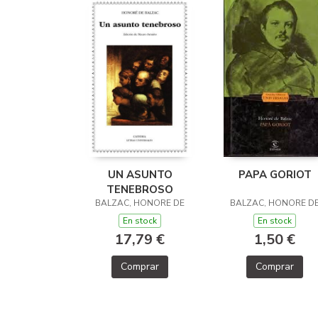
UN ASUNTO
PAPA GORIOT
TENEBROSO
BALZAC, HONORE DE
BALZAC, HONORE D
En stock
En stock
17,79 €
1,50 €
Comprar
Comprar