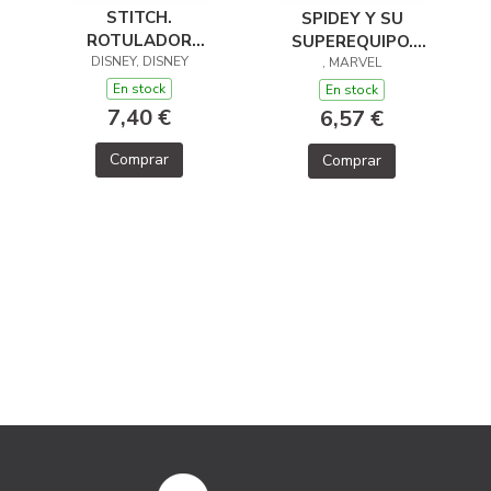
STITCH.
SPIDEY Y SU
ROTULADOR
SUPEREQUIPO.
DISNEY, DISNEY
MÁGICO
PINTA PÓSTERS
, MARVEL
En stock
En stock
7,40 €
6,57 €
Comprar
Comprar