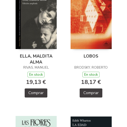
ELLA, MALDITA
LOBOS
ALMA
RIVAS, MANUEL
BRODSKY, ROBERTO
En stock
En stock
19,13 €
18,17 €
Comprar
Comprar