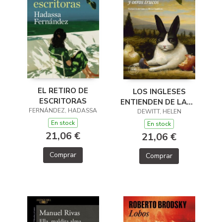
EL RETIRO DE
LOS INGLESES
ESCRITORAS
ENTIENDEN DE LANA
FERNÁNDEZ, HADASSA
(Y OTROS TRUCOS)
DEWITT, HELEN
En stock
En stock
21,06 €
21,06 €
Comprar
Comprar