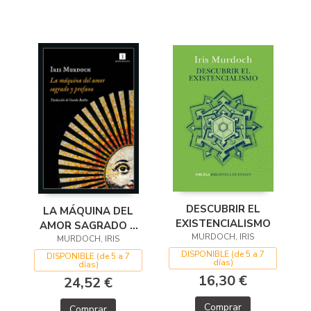
DESCUBRIR EL
LA MÁQUINA DEL
EXISTENCIALISMO
AMOR SAGRADO Y
MURDOCH, IRIS
MURDOCH, IRIS
PROFANO
DISPONIBLE (de 5 a 7
DISPONIBLE (de 5 a 7
días)
días)
16,30 €
24,52 €
Comprar
Comprar