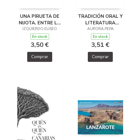
UNA PIRUETA DE
TRADICIÓN ORAL Y
NIJOTA. ENTRE LA
LITERATURA
LÍRICA Y EL HUMOR
IZQUIERDO,ELISEO
INFANTIL EN
AURORA,PEPA
CANARIAS
En stock
En stock
3,50 €
3,51 €
Comprar
Comprar