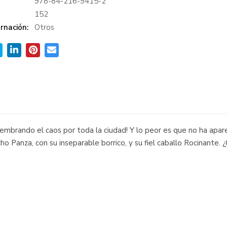
978-84-216-9415-2
:
152
rnación:
Otros
embrando el caos por toda la ciudad! Y lo peor es que no ha apare
anza, con su inseparable borrico, y su fiel caballo Rocinante. 