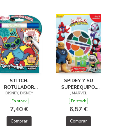
STITCH.
SPIDEY Y SU
ROTULADOR
SUPEREQUIPO.
DISNEY, DISNEY
MÁGICO
PINTA PÓSTERS
, MARVEL
En stock
En stock
7,40 €
6,57 €
Comprar
Comprar