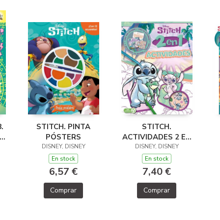
.
STITCH. PINTA
STITCH.
EN
PÓSTERS
ACTIVIDADES 2 EN
A
DISNEY, DISNEY
DISNEY, DISNEY
1
En stock
En stock
6,57 €
7,40 €
Comprar
Comprar