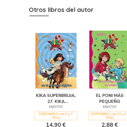
Otros libros del autor
KIKA SUPERBRUJA,
EL PONI MÁS
27. KIKA
PEQUEÑO
SUPERBRUJA EN EL
KNISTER
KNISTER
ANTIGUO EGIPTO
DISPONIBLE (de 5 a 7
DISPONIBLE (de 10 a 1
días)
días)
14,90 €
2,88 €