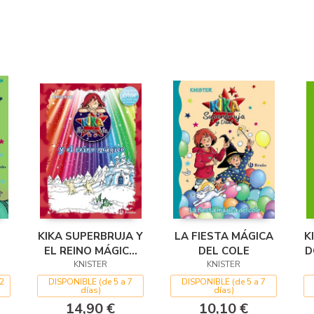
KIKA SUPERBRUJA Y
LA FIESTA MÁGICA
K
EL REINO MÁGICO
DEL COLE
D
(ED. COLOR)
KNISTER
KNISTER
2
DISPONIBLE (de 5 a 7
DISPONIBLE (de 5 a 7
días)
días)
14,90 €
10,10 €