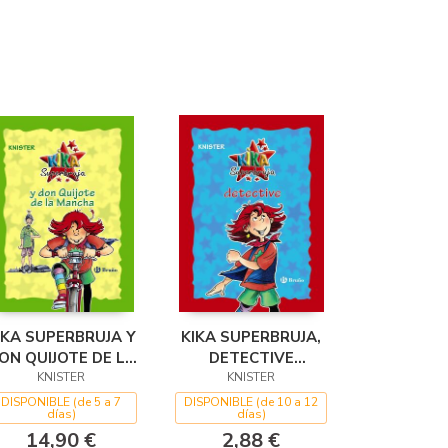
IKA SUPERBRUJA Y
KIKA SUPERBRUJA,
ON QUIJOTE DE LA
DETECTIVE
MANCHA (EDICIÓN
KNISTER
(EDICIÓN ESPECIAL
KNISTER
ESPECIAL 20
20 ANIVERSARIO)
DISPONIBLE (de 5 a 7
DISPONIBLE (de 10 a 12
días)
días)
ANIVERSARIO)
14,90 €
2,88 €