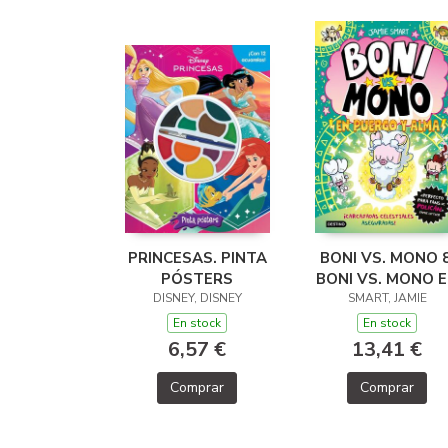
PRINCESAS. PINTA
BONI VS. MONO 8
PÓSTERS
BONI VS. MONO 
DISNEY, DISNEY
PUERCO Y ALM
SMART, JAMIE
En stock
En stock
6,57 €
13,41 €
Comprar
Comprar