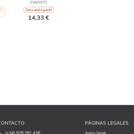
EVARISTO
2
Descatalogado
14,33 €
CONTACTO
PÁGINAS LEGALES
(+34) 928 381 438
Aviso legal