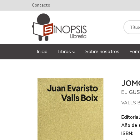
Contacto
Inicio
Libros
Sobre nosotros
Form
JOM
EL GU
VALLS B
Editorial
Año de e
ISBN: