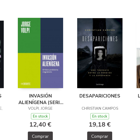
S
INVASIÓN
DESAPARICIONES
ALIENÍGENA (SERIE
E,
ENDEBATE)
VOLPI, JORGE
CHRISTIAN CAMPOS
En stock
En stock
12,40 €
19,18 €
Comprar
Comprar