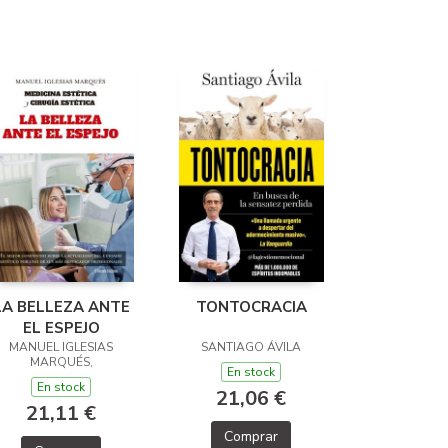
LA BELLEZA ANTE
TONTOCRACIA
EL ESPEJO
MANUEL IGLESIAS
SANTIAGO ÁVILA
MARQUÉS,
En stock
En stock
21,06 €
21,11 €
Comprar