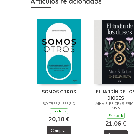
Artículos relacionados
SOMOS OTROS
EL JARDÍN DE LO
DIOSES
ROITBERG, SERGIO
AINA S. ERICE / S. ERIC
AINA
En stock
En stock
20,10 €
21,06 €
Comprar