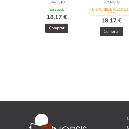
EVARISTO
EVARISTO
BELLAS_ARIEL
En stock
DISPONIBLE (de 10 a 1
días)
18,17 €
18,17 €
Comprar
Comprar