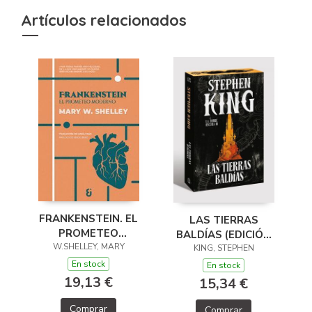
Artículos relacionados
FRANKENSTEIN. EL
LAS TIERRAS
PROMETEO
BALDÍAS (EDICIÓN
W.SHELLEY, MARY
MODERNO
CANTOS TINTADOS)
KING, STEPHEN
(LA TORRE OSCURA
En stock
En stock
3)
19,13 €
15,34 €
Comprar
Comprar