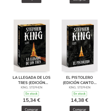
LA LLEGADA DE LOS
EL PISTOLERO
TRES (EDICIÓN
(EDICIÓN CANTOS
CANTOS TINTADOS)
KING, STEPHEN
TINTADOS) (LA
KING, STEPHEN
(LA TORRE OSCURA
TORRE OSCURA 1)
En stock
En stock
2)
15,34 €
14,38 €
Comprar
Comprar