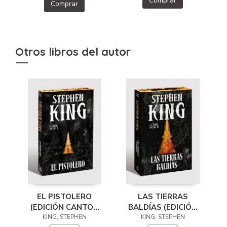
Comprar
Comprar
Otros libros del autor
EL PISTOLERO
LAS TIERRAS
(EDICIÓN CANTOS
BALDÍAS (EDICIÓN
TINTADOS) (LA
KING, STEPHEN
CANTOS TINTADOS)
KING, STEPHEN