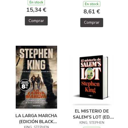
(LA TORRE OSCURA
En stock
En stock
2)
15,34 €
8,61 €
Comprar
Comprar
EL MISTERIO DE
LA LARGA MARCHA
SALEM'S LOT (ED.
(EDICIÓN BLACK
50.º ANIVERSARIO)
KING, STEPHEN
KING, STEPHEN
FRIDAY)