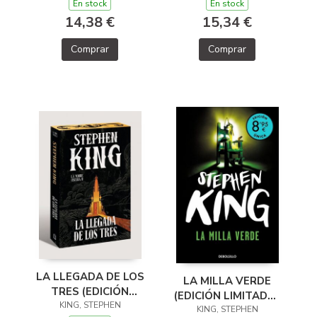
TORRE OSCURA 1)
(LA TORRE OSCURA
En stock
En stock
3)
14,38 €
15,34 €
Comprar
Comprar
LA LLEGADA DE LOS
LA MILLA VERDE
TRES (EDICIÓN
(EDICIÓN LIMITADA ·
CANTOS TINTADOS)
KING, STEPHEN
KING, STEPHEN
VERANO)