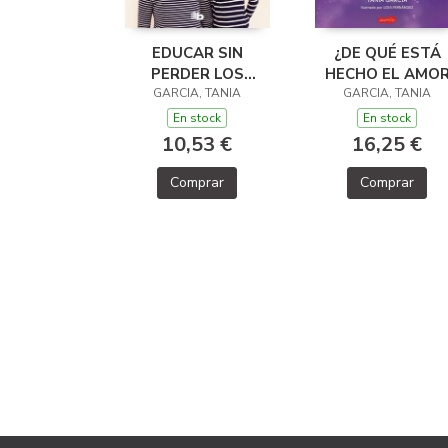
EDUCAR SIN
¿DE QUÉ ESTÁ
PERDER LOS
HECHO EL AMO
GARCIA, TANIA
NERVIOS
GARCIA, TANIA
En stock
En stock
10,53 €
16,25 €
Comprar
Comprar