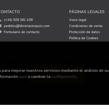
CONTACTO
PÁGINAS LEGALES
(+34) 928 381 438
Aviso legal
pedidos@libreriasinopsis.com
Condiciones de venta
Formulario de contacto
Protección de datos
Política de Cookies
Esta web ha sido subvencionada por el Ministerio de Cultura y Deporte
s para mejorar nuestros servicios mediante el análisis de su
nformación
aquí
o cambiar la
configuración
.
6 ©
Librería Sinopsis
. Todos los Derechos Reservados |
Grupo Treve