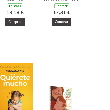
En stock
En stock
19,18 €
17,31 €
Comprar
Comprar