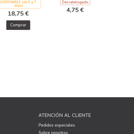
DISPONIBLE (de 5 a 7
Descatalogado
días)
4,75 €
18,75 €
Comprar
ATENCIÓN AL CLIENTE
Pedidos especiales
Sobre nosotros