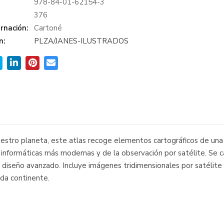
978-84-01-62154-3
:
376
rnación:
Cartoné
n:
PLZA/JANES-ILUSTRADOS
estro planeta, este atlas recoge elementos cartográficos de una 
s informáticas más modernas y de la observación por satélite. Se c
 un diseño avanzado. Incluye imágenes tridimensionales por satélite
ada continente.