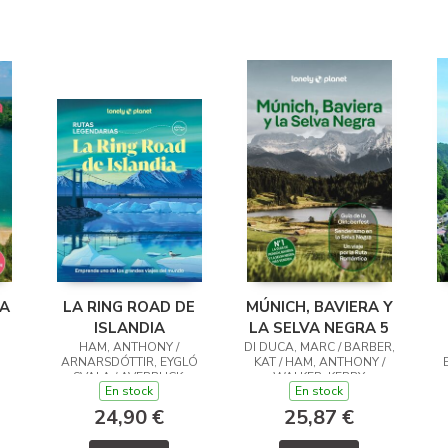
IA
LA RING ROAD DE
MÚNICH, BAVIERA Y
ISLANDIA
LA SELVA NEGRA 5
HAM, ANTHONY /
DI DUCA, MARC / BARBER,
ARNARSDÓTTIR, EYGLÓ
KAT / HAM, ANTHONY /
SVALA / AVERBUCK,
WALKER, KERRY
En stock
En stock
ALEXIS / BREMNER, JADE
24,90 €
25,87 €