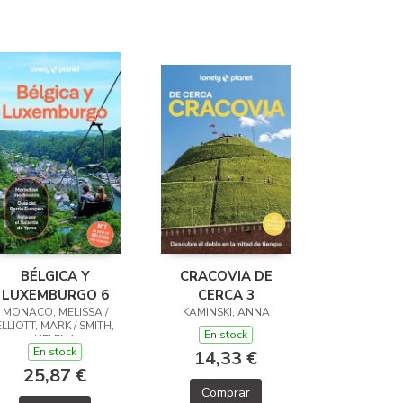
BÉLGICA Y
CRACOVIA DE
LUXEMBURGO 6
CERCA 3
MONACO, MELISSA /
KAMINSKI, ANNA
ELLIOTT, MARK / SMITH,
En stock
HELENA
En stock
14,33 €
25,87 €
Comprar