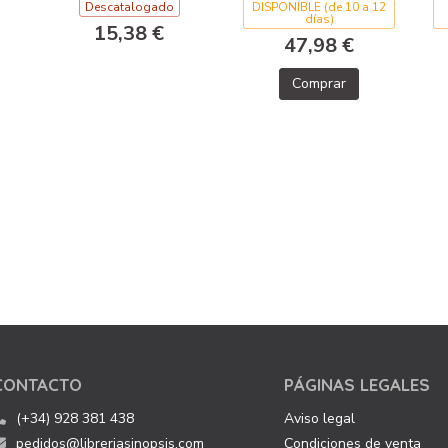
Descatalogado
DISPONIBLE (de 10 a 12
días)
15,38 €
47,98 €
Comprar
CONTACTO
PÁGINAS LEGALES
(+34) 928 381 438
Aviso legal
pedidos@libreriasinopsis.com
Condiciones de venta