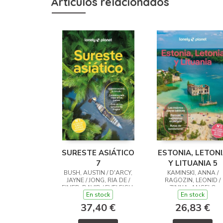
Artículos relacionados
SURESTE ASIÁTICO
ESTONIA, LETON
7
Y LITUANIA 5
BUSH, AUSTIN / D'ARCY,
KAMINSKI, ANNA /
JAYNE / JONG, RIA DE /
RAGOZIN, LEONID /
EIMER, DAVID / EVELEIGH,
ZINNA, ANGELO
En stock
En stock
MARK / FERRARESE,
MARCO / GROSBERG,
37,40 €
26,83 €
MICHAEL / HARDING,
PAUL / RAY, NICK / REID,