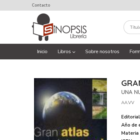
Contacto
Inicio
Libros
Sobre nosotros
Form
GRA
UNA NU
AA.VV
Editorial
Año de e
Materia